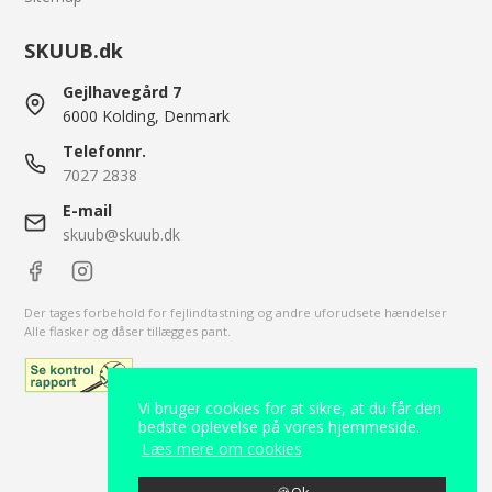
SKUUB.dk
Gejlhavegård 7
6000 Kolding, Denmark
Telefonnr.
7027 2838
E-mail
skuub@skuub.dk
Der tages forbehold for fejlindtastning og andre uforudsete hændelser
Alle flasker og dåser tillægges pant.
Vi bruger cookies for at sikre, at du får den
bedste oplevelse på vores hjemmeside.
Læs mere om cookies
2026 © Skuub.
CVR-nummer: 38209213