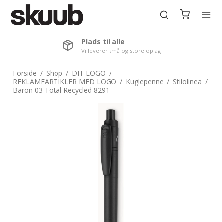
Plads til alle
Vi leverer små og store oplag
Forside
/
Shop
/
DIT LOGO
/
REKLAMEARTIKLER MED LOGO
/
Kuglepenne
/
Stilolinea
/
Baron 03 Total Recycled 8291