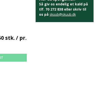
Så giv os endelig et kald på
tlf. 70 272 838 eller skriv til
os på
skuub@skuub.dk
0 stk. / pr.
KT