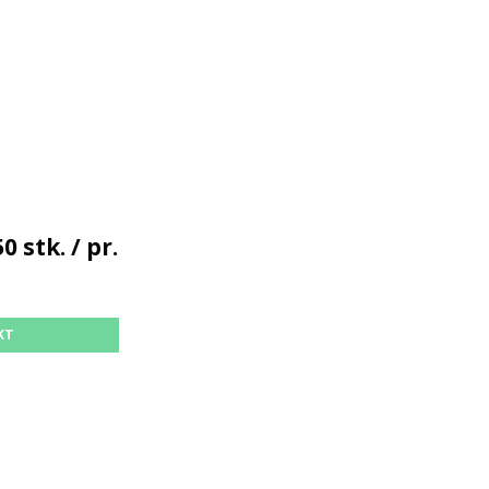
0 stk. / pr.
KT