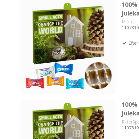
100%
Julek
Milka
1107810
Efter 
100%
Juleka
RitterSp
1107810