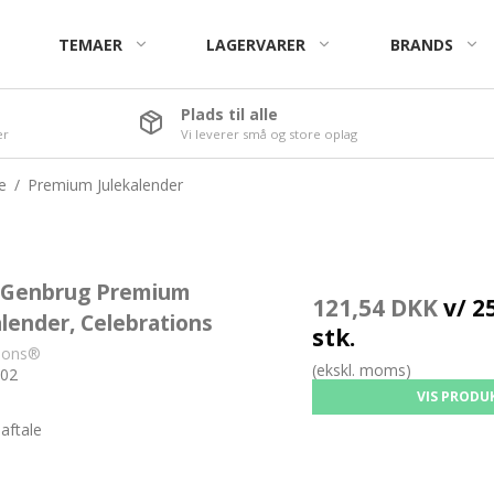
TEMAER
LAGERVARER
BRANDS
Plads til alle
er
Vi leverer små og store oplag
Chips
Jul
Snackbægre
Påske
e
/
Premium Julekalender
bottlez
Vingummibamser
 Genbrug Premium
121,54 DKK
v/ 25
Premium Bamser
alender, Celebrations
stk.
The-bamser
tions®
(ekskl. moms)
02
Kalfany Standard Bolsjer
VIS PRODU
Kalfany Special Bolsjer
aftale
Scale & D'Lux Bolsjer
Flowpack