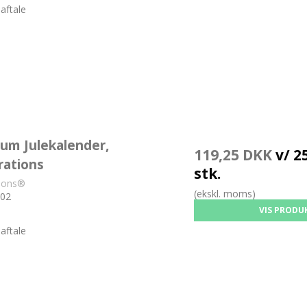
aftale
um Julekalender,
119,25 DKK
v/ 25
rations
stk.
tions®
(ekskl. moms)
02
VIS PRODU
aftale