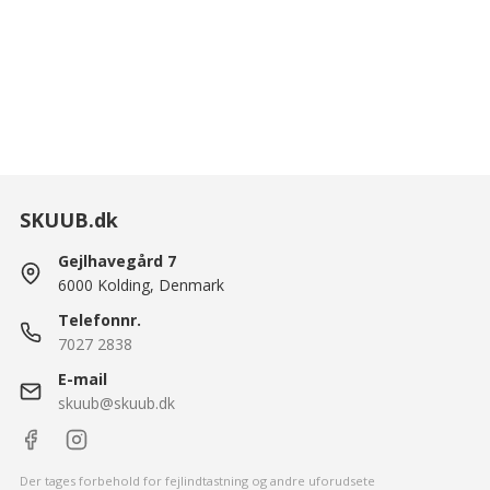
SKUUB.dk
Gejlhavegård 7
6000 Kolding, Denmark
Telefonnr.
7027 2838
E-mail
skuub@skuub.dk
Der tages forbehold for fejlindtastning og andre uforudsete