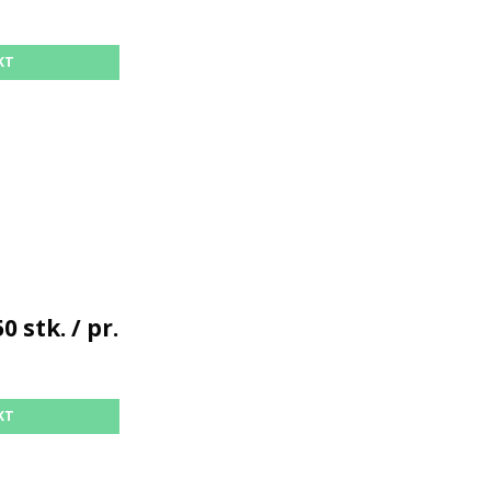
KT
0 stk. / pr.
KT