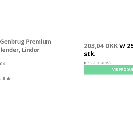
Håndlavede bolsjer
Chokokugler
Pebernødder
Twist Bolsjer
 Genbrug Premium
203,04 DKK
v/ 25
alender, Lindor
stk.
(ekskl. moms)
04
VIS PRODU
aftale