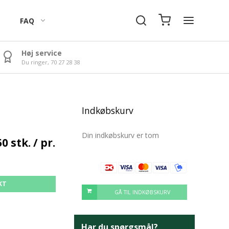
FAQ
Høj service
Du ringer, 70 27 28 38
Vingummi Forme
Julekalender Motiver
Indkøbskurv
Din indkøbskurv er tom
0 stk. / pr.
KT
GÅ TIL INDKØBSKURV
Har du spørgsmål?