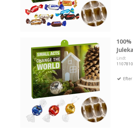
Bannere
Display kølere
Beachflag
Drikkeflasker
Foldere
Gaver
100%
Hæfter
Kuglepenne
Julek
Salgsmapper
Papkrus og tilbehør
Lindt
Æsker
1107810
Paraplyer
Thermokopper
Efter 
Muleposer
Lanyard
Nøglering
Reflekser