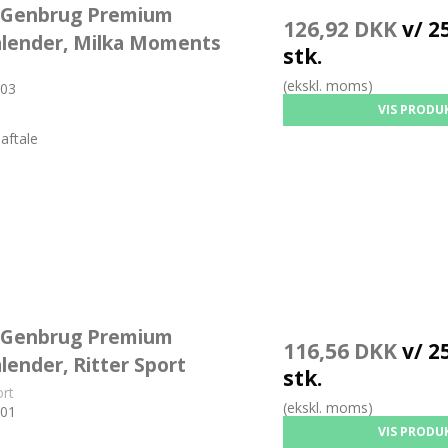
 Genbrug Premium
126,92 DKK
v/ 25
alender, Milka Moments
stk.
(ekskl. moms)
03
VIS PRODU
aftale
 Genbrug Premium
116,56 DKK
v/ 25
lender, Ritter Sport
stk.
ort
(ekskl. moms)
01
VIS PRODU