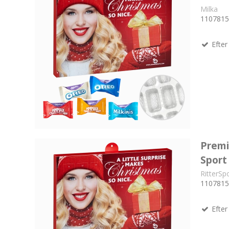
Milka
1107815
Efter 
Premi
Sport
RitterSp
1107815
Efter 