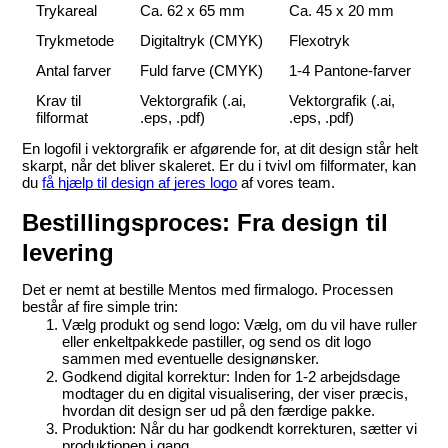
Trykareal
Ca. 62 x 65 mm
Ca. 45 x 20 mm
Trykmetode
Digitaltryk (CMYK)
Flexotryk
Antal farver
Fuld farve (CMYK)
1-4 Pantone-farver
Krav til 
Vektorgrafik (.ai, 
Vektorgrafik (.ai, 
filformat
.eps, .pdf)
.eps, .pdf)
En logofil i vektorgrafik er afgørende for, at dit design står helt 
skarpt, når det bliver skaleret. Er du i tvivl om filformater, kan 
du 
få hjælp til design af jeres logo
 af vores team.
Bestillingsproces: Fra design til 
levering
Det er nemt at bestille Mentos med firmalogo. Processen 
består af fire simple trin:
Vælg produkt og send logo:
 Vælg, om du vil have ruller 
eller enkeltpakkede pastiller, og send os dit logo 
sammen med eventuelle designønsker.
Godkend digital korrektur:
 Inden for 1-2 arbejdsdage 
modtager du en digital visualisering, der viser præcis, 
hvordan dit design ser ud på den færdige pakke.
Produktion:
 Når du har godkendt korrekturen, sætter vi 
produktionen i gang.