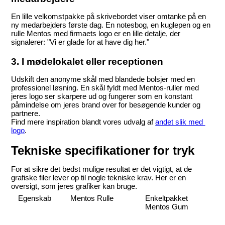
En lille velkomstpakke på skrivebordet viser omtanke på en 
ny medarbejders første dag. En notesbog, en kuglepen og en 
rulle Mentos med firmaets logo er en lille detalje, der 
signalerer: "Vi er glade for at have dig her."
3. I mødelokalet eller receptionen
Udskift den anonyme skål med blandede bolsjer med en 
professionel løsning. En skål fyldt med Mentos-ruller med 
jeres logo ser skarpere ud og fungerer som en konstant 
påmindelse om jeres brand over for besøgende kunder og 
partnere.
Find mere inspiration blandt vores udvalg af 
andet slik med 
logo
.
Tekniske specifikationer for tryk
For at sikre det bedst mulige resultat er det vigtigt, at de 
grafiske filer lever op til nogle tekniske krav. Her er en 
oversigt, som jeres grafiker kan bruge.
Egenskab
Mentos Rulle
Enkeltpakket 
Mentos Gum