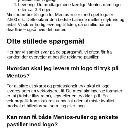
Levering:
 Du modtager dine færdige Mentos med logo 
efter ca. 3-4 uger.
Minimumsbestillingen for Mentos-ruller med eget logo er 
2.500 stk. Dette sikrer den bedste balance mellem stykpris og 
antal. Vi sikrer hurtig levering til tiden, så du altid når din 
deadline – også hvis det haster.
Ofte stillede spørgsmål
Her har vi samlet svar på de spørgsmål, vi oftest får fra 
kunder, der overvejer at bestille reklame-pastiller.
Hvordan skal jeg levere mit logo til tryk på 
Mentos?
For at sikre et skarpt og professionelt tryk skal dit logo 
leveres som en vektoriseret fil. De mest almindelige formater 
er .ai (Adobe Illustrator), .eps eller en trykklar .pdf. En 
vektorgrafik kan skaleres uendeligt uden at miste kvalitet, 
modsat et billedformat som .jpg eller .png.
Kan man få både Mentos-ruller og enkelte 
pastiller med logo?