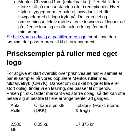
Mentos Chewing Gum (enkeltpakket):
 Perfekt til den 
store skål på messestanden eller i receptionen. Hvert 
stykke tyggegummi er pakket individuelt i et lille 
flowpack med dit logo trykt på. Det er en let og 
omkostningseffektiv måde at dele tusindvis af logoer ud 
på. Denne løsning er ofte sukkerfri og fås med 
mintsmag.
Se 
hele vores udvalg af pastiller med logo
 for at finde den 
løsning, der passer præcist til dit arrangement.
Priseksempler på ruller med eget 
logo
For at give et klart overblik over prisniveauet har vi samlet et 
par eksempler på vores populære Mentos ruller med 
fuldfarvetryk (CMYK). Uanset om du skal bruge et lille eller 
stort oplag, finder vi en løsning, der passer til dit behov.
Prisen pr. stk. falder markant ved større oplag, så det kan ofte 
betale sig at bestille til flere arrangementer ad gangen.
Antal 
Cirkapris pr. stk. 
Totalpris (ekskl. moms 
Ruller
(DKK)
& fragt)
2.500 
6,95 kr.
17.375 kr.
stk.