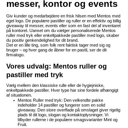
messer, kontor og events
Giv kunder og medarbejdere en frisk hilsen med Mentos med 
eget logo. De populære pastiller og ruller er en effektiv og billig 
giveaway til messer, events eller som en fast del af inventaret 
på kontoret. Uanset om du vælger personaliserede Mentos 
ruller med tryk eller enkeltpakkede pastiller med logo, skaber 
du positiv genkendelighed for dit brand.
Det er en lille ting, som folk rent faktisk tager med sig og 
bruger – og hver gang de åbner for en pastil, ser de dit 
firmalogo.
Vores udvalg: Mentos ruller og 
pastiller med tryk
Vælg mellem den klassiske rulle eller de hygiejniske, 
enkeltpakkede pastiller. Hver type har sine fordele afhængigt 
af situationen.
Mentos Ruller med tryk:
 Den velkendte pakke 
indeholder 14 pastiller og fungerer som en solid 
giveaway. Den store overflade på omslaget giver rigelig 
plads til dit logo, slogan og kontaktoplysninger. Vi 
tilbyder rullerne i de populære smagsvarianter Mint og 
Fruit.