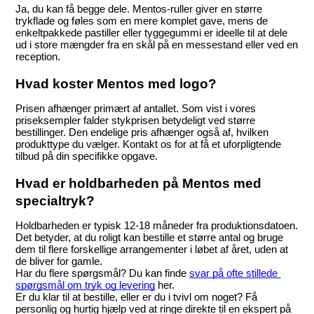
Ja, du kan få begge dele. Mentos-ruller giver en større 
trykflade og føles som en mere komplet gave, mens de 
enkeltpakkede pastiller eller tyggegummi er ideelle til at dele 
ud i store mængder fra en skål på en messestand eller ved en 
reception.
Hvad koster Mentos med logo?
Prisen afhænger primært af antallet. Som vist i vores 
priseksempler falder stykprisen betydeligt ved større 
bestillinger. Den endelige pris afhænger også af, hvilken 
produkttype du vælger. Kontakt os for at få et uforpligtende 
tilbud på din specifikke opgave.
Hvad er holdbarheden på Mentos med 
specialtryk?
Holdbarheden er typisk 12-18 måneder fra produktionsdatoen. 
Det betyder, at du roligt kan bestille et større antal og bruge 
dem til flere forskellige arrangementer i løbet af året, uden at 
de bliver for gamle.
Har du flere spørgsmål? Du kan finde 
svar på ofte stillede 
spørgsmål om tryk og levering
 her.
Er du klar til at bestille, eller er du i tvivl om noget? Få 
personlig og hurtig hjælp ved at ringe direkte til en ekspert på 