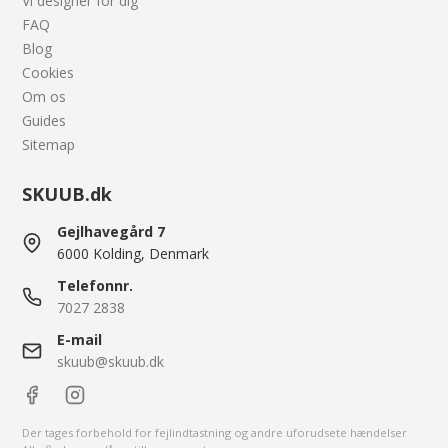
Vi designer for dig
FAQ
Blog
Cookies
Om os
Guides
Sitemap
SKUUB.dk
Gejlhavegård 7
6000 Kolding, Denmark
Telefonnr.
7027 2838
E-mail
skuub@skuub.dk
Der tages forbehold for fejlindtastning og andre uforudsete hændelser