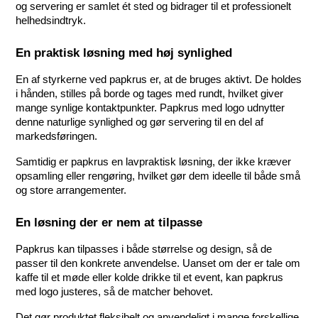
og servering er samlet ét sted og bidrager til et professionelt 
helhedsindtryk.
En praktisk løsning med høj synlighed
En af styrkerne ved papkrus er, at de bruges aktivt. De holdes 
i hånden, stilles på borde og tages med rundt, hvilket giver 
mange synlige kontaktpunkter. Papkrus med logo udnytter 
denne naturlige synlighed og gør servering til en del af 
markedsføringen.
Samtidig er papkrus en lavpraktisk løsning, der ikke kræver 
opsamling eller rengøring, hvilket gør dem ideelle til både små 
og store arrangementer.
En løsning der er nem at tilpasse
Papkrus kan tilpasses i både størrelse og design, så de 
passer til den konkrete anvendelse. Uanset om der er tale om 
kaffe til et møde eller kolde drikke til et event, kan papkrus 
med logo justeres, så de matcher behovet.
Det gør produktet fleksibelt og anvendeligt i mange forskellige 