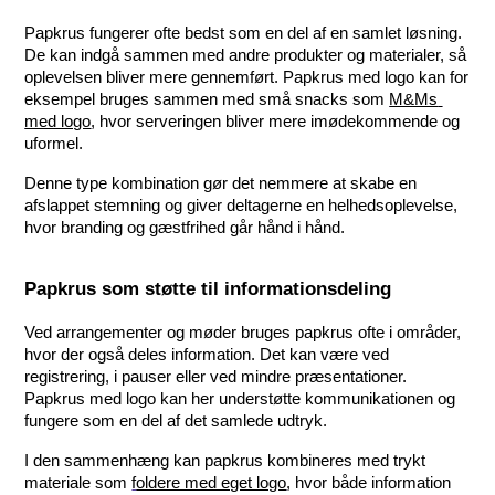
Papkrus fungerer ofte bedst som en del af en samlet løsning. 
De kan indgå sammen med andre produkter og materialer, så 
oplevelsen bliver mere gennemført. Papkrus med logo kan for 
eksempel bruges sammen med små snacks som 
M&Ms 
med logo
, hvor serveringen bliver mere imødekommende og 
uformel.
Denne type kombination gør det nemmere at skabe en 
afslappet stemning og giver deltagerne en helhedsoplevelse, 
hvor branding og gæstfrihed går hånd i hånd.
Papkrus som støtte til informationsdeling
Ved arrangementer og møder bruges papkrus ofte i områder, 
hvor der også deles information. Det kan være ved 
registrering, i pauser eller ved mindre præsentationer. 
Papkrus med logo kan her understøtte kommunikationen og 
fungere som en del af det samlede udtryk.
I den sammenhæng kan papkrus kombineres med trykt 
materiale som 
f
oldere med eget logo
, hvor både information 