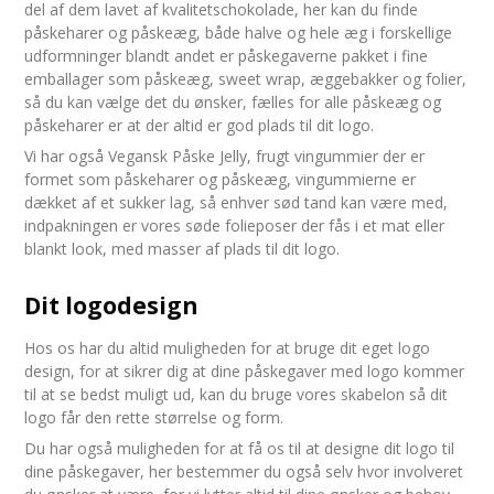
del af dem lavet af kvalitetschokolade, her kan du finde
påskeharer og påskeæg, både halve og hele æg i forskellige
udformninger blandt andet er påskegaverne pakket i fine
emballager som påskeæg, sweet wrap, æggebakker og folier,
så du kan vælge det du ønsker, fælles for alle påskeæg og
påskeharer er at der altid er god plads til dit logo.
Vi har også Vegansk Påske Jelly, frugt vingummier der er
formet som påskeharer og påskeæg, vingummierne er
dækket af et sukker lag, så enhver sød tand kan være med,
indpakningen er vores søde folieposer der fås i et mat eller
blankt look, med masser af plads til dit logo.
Dit logodesign
Hos os har du altid muligheden for at bruge dit eget logo
design, for at sikrer dig at dine påskegaver med logo kommer
til at se bedst muligt ud, kan du bruge vores skabelon så dit
logo får den rette størrelse og form.
Du har også muligheden for at få os til at designe dit logo til
dine påskegaver, her bestemmer du også selv hvor involveret