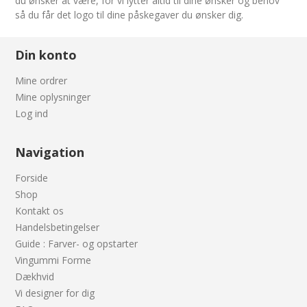
du ønsker at være, for vi lytter altid til dine ønsker og behov
så du får det logo til dine påskegaver du ønsker dig.
Din konto
Mine ordrer
Mine oplysninger
Log ind
Navigation
Forside
Shop
Kontakt os
Handelsbetingelser
Guide : Farver- og opstarter
Vingummi Forme
Dækhvid
Vi designer for dig