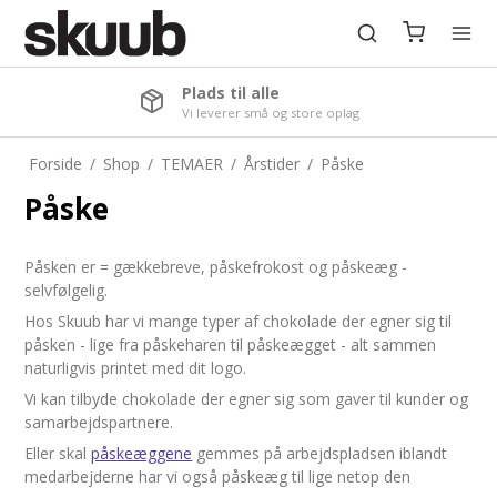
Plads til alle
Vi leverer små og store oplag
Forside
/
Shop
/
TEMAER
/
Årstider
/
Påske
Påske
Påsken er = gækkebreve, påskefrokost og påskeæg -
selvfølgelig.
Hos Skuub har vi mange typer af chokolade der egner sig til
påsken - lige fra påskeharen til påskeægget - alt sammen
naturligvis printet med dit logo.
Vi kan tilbyde chokolade der egner sig som gaver til kunder og
samarbejdspartnere.
Eller skal
påskeæggene
gemmes på arbejdspladsen iblandt
medarbejderne har vi også påskeæg til lige netop den