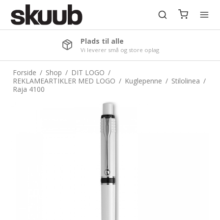
Plads til alle
Vi leverer små og store oplag
Forside
/
Shop
/
DIT LOGO
/
REKLAMEARTIKLER MED LOGO
/
Kuglepenne
/
Stilolinea
/
Raja 4100