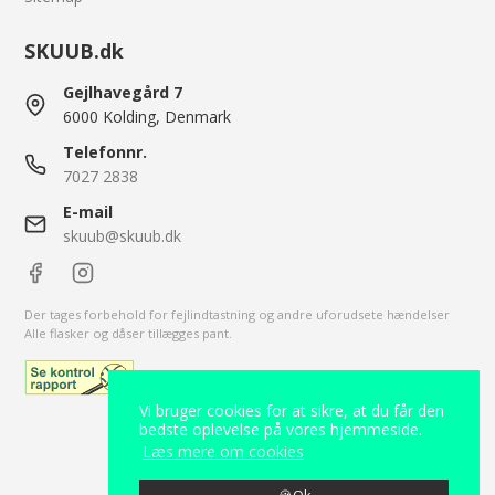
SKUUB.dk
Gejlhavegård 7
6000 Kolding, Denmark
Telefonnr.
7027 2838
E-mail
skuub@skuub.dk
Der tages forbehold for fejlindtastning og andre uforudsete hændelser
Alle flasker og dåser tillægges pant.
Vi bruger cookies for at sikre, at du får den
bedste oplevelse på vores hjemmeside.
Læs mere om cookies
2026 © Skuub.
CVR-nummer: 38209213