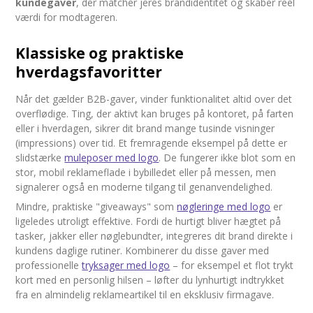
kundegaver
, der matcher jeres brandidentitet og skaber reel
værdi for modtageren.
Klassiske og praktiske
hverdagsfavoritter
Når det gælder B2B-gaver, vinder funktionalitet altid over det
overflødige. Ting, der aktivt kan bruges på kontoret, på farten
eller i hverdagen, sikrer dit brand mange tusinde visninger
(impressions) over tid. Et fremragende eksempel på dette er
slidstærke
muleposer med logo
. De fungerer ikke blot som en
stor, mobil reklameflade i bybilledet eller på messen, men
signalerer også en moderne tilgang til genanvendelighed.
Mindre, praktiske "giveaways" som
nøgleringe med logo
er
ligeledes utroligt effektive. Fordi de hurtigt bliver hægtet på
tasker, jakker eller nøglebundter, integreres dit brand direkte i
kundens daglige rutiner. Kombinerer du disse gaver med
professionelle
tryksager med logo
– for eksempel et flot trykt
kort med en personlig hilsen – løfter du lynhurtigt indtrykket
fra en almindelig reklameartikel til en eksklusiv firmagave.