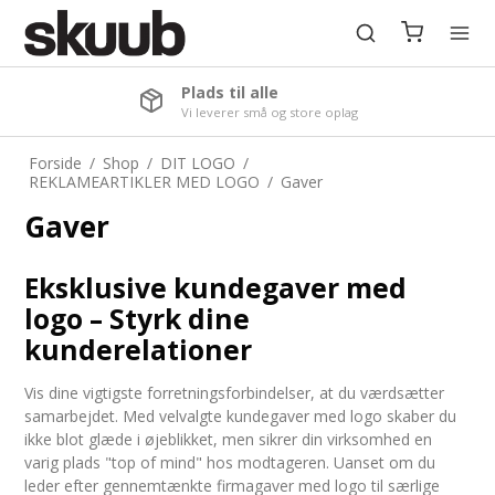
Plads til alle
Vi leverer små og store oplag
Forside
/
Shop
/
DIT LOGO
/
REKLAMEARTIKLER MED LOGO
/
Gaver
Gaver
Eksklusive kundegaver med
logo – Styrk dine
kunderelationer
Vis dine vigtigste forretningsforbindelser, at du værdsætter
samarbejdet. Med velvalgte kundegaver med logo skaber du
ikke blot glæde i øjeblikket, men sikrer din virksomhed en
varig plads "top of mind" hos modtageren. Uanset om du
leder efter gennemtænkte firmagaver med logo til særlige