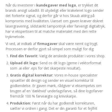
Når du investerer i
kundegaver med logo
, er trykket dit
brands ansigt udadtil. Et utydeligt eller krakeleret logo sender
det forkerte signal, og derfor går vi hos Skuub aldrig på
kompromis med kvaliteten. Uanset om gaven kræver diskret
lasergravering, slidstærkt tampontryk eller farverigt digitaltryk,
har vi ekspertisen til at matche materialet med den rette
trykmetode.
Vi ved, at indkøb af
firmagaver
skal være nemt og trygt.
Processen er derfor gjort så simpel som muligt for dig:
Find din favorit:
Vælg de ønskede produkter i vores shop.
Upload dit logo:
Send os dit logo (gerne i vektorformat
som .ai eller .eps for det skarpeste resultat).
Gratis digital korrektur:
Vores in-house specialister
opsætter dit design og sender en visuel korrektur til
godkendelse. Er gaven mørk, rådgiver vi eksempelvis om
brugen af en 'dækhvid' underlagsfarve, så dine logofarver
fremstår 100 % farveægte og knivskarpe.
Produktion:
Først når du har godkendt korrekturen,
sætter vi ordren i gang. Det er din garanti for et fejlfrit