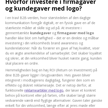
Hvorfor investere i firmagaver
og kundegaver med logo?
I en travl B2B-verden, hvor størstedelen af den daglige
kommunikation foregår digitalt, er en fysisk gave en af de
stærkeste måder at skille sig ud på. At investere i
gennemtænkte
kundegaver
og
firmagaver med logo
handler ikke blot om høflighed – det er en direkte og målbar
investering i din virksomheds brand awareness og
kunderelationer. Når du forærer en gave af høj kvalitet, viser
du en ægte anerkendelse af samarbejdet. Det skaber loyalitet
og sikrer, at din virksomhed bliver husket næste gang, kunden
skal placere en ordre.
Hemmeligheden bag en høj ROI (Return on Investment) på
dine B2B-gaver ligger i brugsværdien. Hvis gaven bliver
integreret i modtagerens dagligdag, fungerer den som en
effektiv og diskret reklamesøjle. Det er netop derfor, at
funktionelle
reklameartikler med logo
, der løser et konkret
behov på kontoret eller på farten, ofte skaber langt større
vedvarende værdi end flygtige alternativer. Gaven taler ganske
enkelt for din virksomhed, længe efter at jeres møde eller