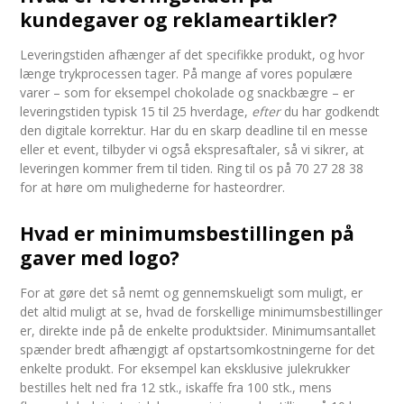
kundegaver og reklameartikler?
Leveringstiden afhænger af det specifikke produkt, og hvor
længe trykprocessen tager. På mange af vores populære
varer – som for eksempel chokolade og snackbægre – er
leveringstiden typisk 15 til 25 hverdage,
efter
du har godkendt
den digitale korrektur. Har du en skarp deadline til en messe
eller et event, tilbyder vi også ekspresaftaler, så vi sikrer, at
leveringen kommer frem til tiden. Ring til os på 70 27 28 38
for at høre om mulighederne for hasteordrer.
Hvad er minimumsbestillingen på
gaver med logo?
For at gøre det så nemt og gennemskueligt som muligt, er
det altid muligt at se, hvad de forskellige minimumsbestillinger
er, direkte inde på de enkelte produktsider. Minimumsantallet
spænder bredt afhængigt af opstartsomkostningerne for det
enkelte produkt. For eksempel kan eksklusive julekrukker
bestilles helt ned fra 12 stk., iskaffe fra 100 stk., mens