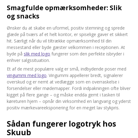
Smagfulde opmærksomheder: Slik
og snacks
Ønsker du at skabe en uformel, positiv stemning og sprede
glæde på tværs af et helt kontor, er spiselige gaver et sikkert
hit. Særligt når du vil tiltrække opmærksomhed til din
messestand eller byde gæster velkommen i receptionen. At
byde på
slik med logo
fungerer som den perfekte isbryder i
enhver salgssituation.
Et af de mest populære valg er små, indbydende poser med
vingummi med logo
. Vingummi appellerer bredt, signalerer
overskud og er nemt at vedlægge som en overraskelse i
forsendelser eller mødemapper. Fordi indpakningen ofte bliver
kigget på flere gange – og måske endda gemt i tasken til
køreturen hjem – opnår din virksomhed en langvarig og yderst
positiv mærkevareeksponering for en meget lav stykpris.
Sådan fungerer logotryk hos
Skuub