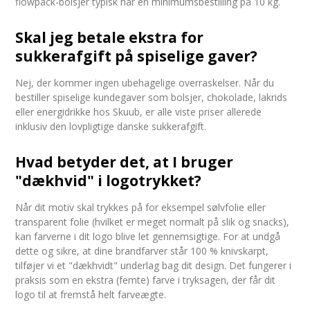
flowpack-bolsjer typisk har en minimumsbestilling på 10 kg.
Skal jeg betale ekstra for
sukkerafgift på spiselige gaver?
Nej, der kommer ingen ubehagelige overraskelser. Når du
bestiller spiselige kundegaver som bolsjer, chokolade, lakrids
eller energidrikke hos Skuub, er alle viste priser allerede
inklusiv den lovpligtige danske sukkerafgift.
Hvad betyder det, at I bruger
"dækhvid" i logotrykket?
Når dit motiv skal trykkes på for eksempel sølvfolie eller
transparent folie (hvilket er meget normalt på slik og snacks),
kan farverne i dit logo blive let gennemsigtige. For at undgå
dette og sikre, at dine brandfarver står 100 % knivskarpt,
tilføjer vi et "dækhvidt" underlag bag dit design. Det fungerer i
praksis som en ekstra (femte) farve i tryksagen, der får dit
logo til at fremstå helt farveægte.