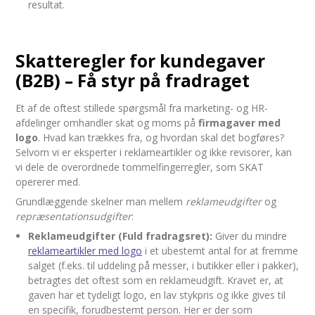
resultat.
Skatteregler for kundegaver
(B2B) – Få styr på fradraget
Et af de oftest stillede spørgsmål fra marketing- og HR-
afdelinger omhandler skat og moms på
firmagaver med
logo
. Hvad kan trækkes fra, og hvordan skal det bogføres?
Selvom vi er eksperter i reklameartikler og ikke revisorer, kan
vi dele de overordnede tommelfingerregler, som SKAT
opererer med.
Grundlæggende skelner man mellem
reklameudgifter
og
repræsentationsudgifter
:
Reklameudgifter (Fuld fradragsret):
Giver du mindre
reklameartikler med logo
i et ubestemt antal for at fremme
salget (f.eks. til uddeling på messer, i butikker eller i pakker),
betragtes det oftest som en reklameudgift. Kravet er, at
gaven har et tydeligt logo, en lav stykpris og ikke gives til
en specifik, forudbestemt person. Her er der som