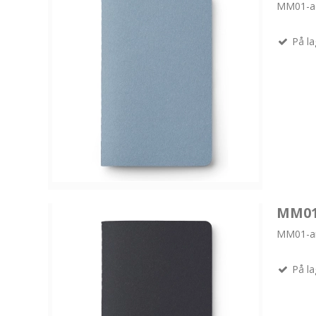
MM01-a
På la
MM01 
MM01-ar
På la