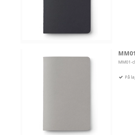
MM01 
MM01-cl
På la