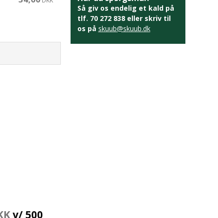
DKK
Så giv os endelig et kald på
tlf. 70 272 838 eller skriv til
os på
skuub@skuub.dk
KK
v/ 500