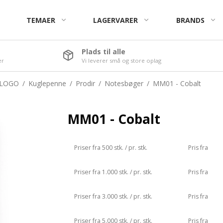
TEMAER
LAGERVARER
BRANDS
Plads til alle
er
Vi leverer små og store oplag
Chips
Jul
Snackbægre
Påske
 LOGO
/
Kuglepenne
/
Prodir
/
Notesbøger
/
MM01 - Cobalt
bottlez
MM01 - Cobalt
Vingummibamser
Premium Bamser
Priser fra 500 stk. / pr. stk.
Pris fra
The-bamser
Priser fra 1.000 stk. / pr. stk.
Pris fra
Kalfany Standard Bolsjer
Kalfany Special Bolsjer
Priser fra 3.000 stk. / pr. stk.
Pris fra
Scale & D'Lux Bolsjer
Flowpack
Priser fra 5.000 stk. / pr. stk.
Pris fra