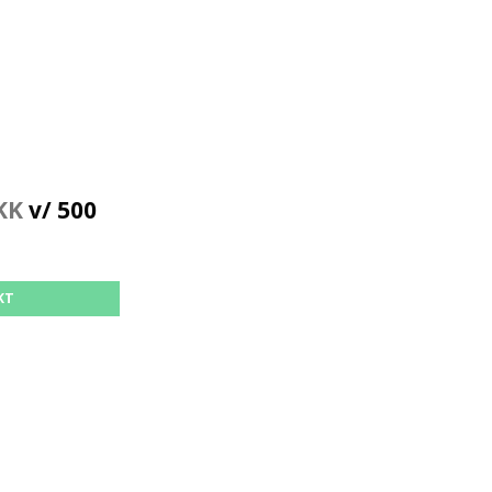
KK
v/ 500
KT