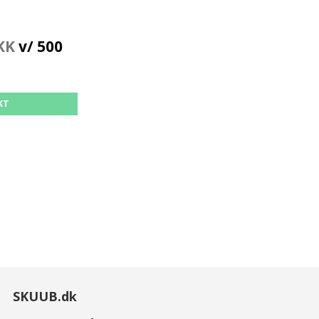
KK
v/ 500
KT
SKUUB.dk