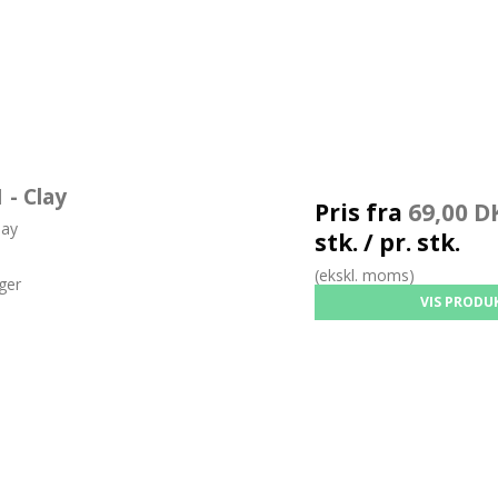
- Clay
Pris fra
69,00 D
ay
stk. / pr. stk.
(ekskl. moms)
ger
VIS PRODU