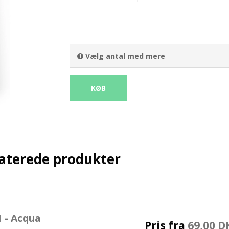
Håndlavede bolsjer
Chokokugler
Pebernødder
Vælg antal med mere
Twist Bolsjer
KØB
aterede produkter
 - Acqua
Pris fra
69,00 D