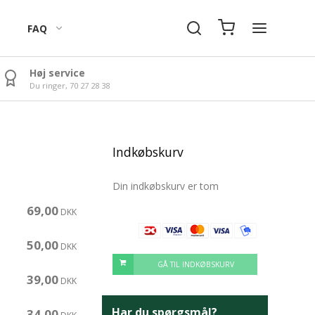
FAQ
Høj service
Du ringer, 70 27 28 38
Vingummi Forme
Julekalender Motiver
Indkøbskurv
Din indkøbskurv er tom
69,00
DKK
50,00
DKK
GÅ TIL INDKØBSKURV
39,00
DKK
Har du spørgsmål?
34,00