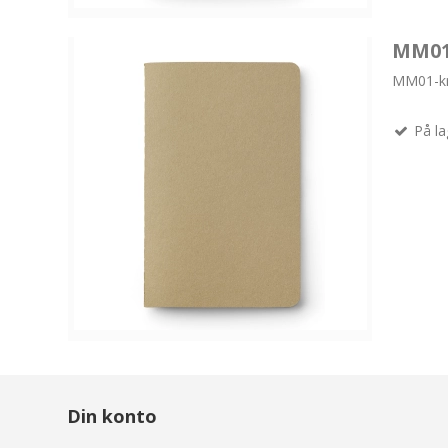
MM01 
MM01-kr
På la
Din konto