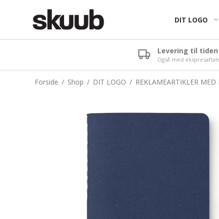
DIT LOGO
Levering til tiden
Også med ekspresaftal
Logo vand - Hurtig
Bolsjer
Konfirmation
levering
Chokolade
Bryllup
Forside
/
Shop
/
DIT LOGO
/
REKLAMEARTIKLER MED
Logovand til den bedste
pris
Pastiller
Fødselsdag
Energidrik
Tyggegummi
Jubilæum
Ice Coffee
Vingummi
Papvand
Vandpose
100 stk. vand med logo
Aqua d'Or med smag