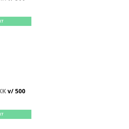
KT
KK
v/ 500
KT