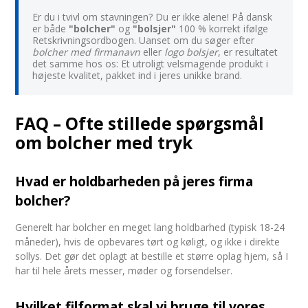
Er du i tvivl om stavningen? Du er ikke alene! På dansk
er både
"bolcher"
og
"bolsjer"
100 % korrekt ifølge
Retskrivningsordbogen. Uanset om du søger efter
bolcher med firmanavn
eller
logo bolsjer
, er resultatet
det samme hos os: Et utroligt velsmagende produkt i
højeste kvalitet, pakket ind i jeres unikke brand.
FAQ – Ofte stillede spørgsmål
om bolcher med tryk
Hvad er holdbarheden på jeres firma
bolcher?
Generelt har bolcher en meget lang holdbarhed (typisk 18-24
måneder), hvis de opbevares tørt og køligt, og ikke i direkte
sollys. Det gør det oplagt at bestille et større oplag hjem, så I
har til hele årets messer, møder og forsendelser.
Hvilket filformat skal vi bruge til vores