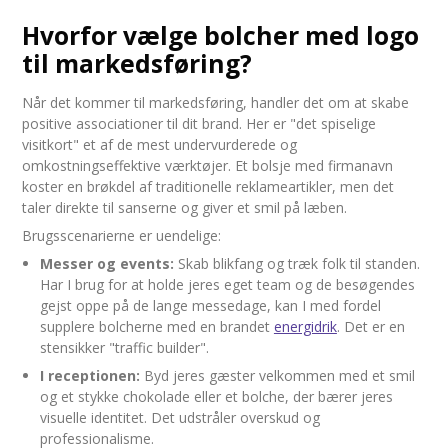
Hvorfor vælge bolcher med logo
til markedsføring?
Når det kommer til markedsføring, handler det om at skabe
positive associationer til dit brand. Her er "det spiselige
visitkort" et af de mest undervurderede og
omkostningseffektive værktøjer. Et bolsje med firmanavn
koster en brøkdel af traditionelle reklameartikler, men det
taler direkte til sanserne og giver et smil på læben.
Brugsscenarierne er uendelige:
Messer og events:
Skab blikfang og træk folk til standen.
Har I brug for at holde jeres eget team og de besøgendes
gejst oppe på de lange messedage, kan I med fordel
supplere bolcherne med en brandet
energidrik
. Det er en
stensikker "traffic builder".
I receptionen:
Byd jeres gæster velkommen med et smil
og et stykke chokolade eller et bolche, der bærer jeres
visuelle identitet. Det udstråler overskud og
professionalisme.