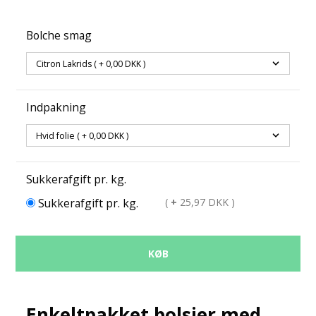
Bolche smag
Indpakning
Sukkerafgift pr. kg.
Sukkerafgift pr. kg.
(
+
25,97 DKK )
KØB
Enkeltpakket bolsjer med