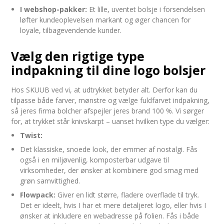
I webshop-pakker:
Et lille, uventet bolsje i forsendelsen
løfter kundeoplevelsen markant og øger chancen for
loyale, tilbagevendende kunder.
Vælg den rigtige type
indpakning til dine logo bolsjer
Hos SKUUB ved vi, at udtrykket betyder alt. Derfor kan du
tilpasse både farver, mønstre og vælge fuldfarvet indpakning,
så jeres firma bolcher afspejler jeres brand 100 %. Vi sørger
for, at trykket står knivskarpt – uanset hvilken type du vælger:
Twist:
Det klassiske, snoede look, der emmer af nostalgi. Fås
også i en miljøvenlig, komposterbar udgave til
virksomheder, der ønsker at kombinere god smag med
grøn samvittighed.
Flowpack:
Giver en lidt større, fladere overflade til tryk.
Det er ideelt, hvis I har et mere detaljeret logo, eller hvis I
ønsker at inkludere en webadresse på folien. Fås i både