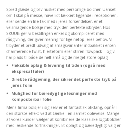
Spred glæde og bliv husket med personlige bolcher. Uanset
om I skal på messe, have lidt lækkert liggende i receptionen,
eller sende en lille tak med i jeres forsendelser, er et
velsmagende bolsje med tryk den perfekte isbryder. Hos
SKUUB gør vi bestillingen enkel og ukompliceret med
rådgivning, der giver mening for lige netop jeres behov. Vi
tilbyder et bredt udvalg af smagsvarianter indpakket i enten
charmerende twist, hjerteform eller stilren flowpack – og vi
har plads til både de helt små og de meget store oplag.
Fleksible oplag & levering til tiden (også med
ekspresaftaler)
Direkte rådgivning, der sikrer det perfekte tryk på
jeres folie
Mulighed for bæredygtige løsninger med
komposterbar folie
Mens firma bolsjer i sig selv er et fantastisk blikfang, opnår I
den største effekt ved at tænke i en samlet oplevelse. Mange
af vores kunder vælger at kombinere de klassiske logobolcher
med læskende forfriskninger. Et oplagt og bæredygtigt valg er