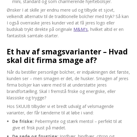
mini, standard og som charmerende hjertebolsjer.
Ønsker I at skille jer endnu mere ud og tilbyde et sjovt,
velkendt alternativ til de traditionelle bolcher med tryk? Så kan
I også overraske jeres kunder ved at få jeres logo eller
budskab trykt direkte på originale
M&M's
, hvilket altid er en
fantastisk samtale-starter.
Et hav af smagsvarianter – Hvad
skal dit firma smage af?
Når du bestiller personlige bolcher, er indpakningen det første,
kunden ser – men smagen er det, de husker. Smagen af jeres
firma bolsjer kan være med til at understøtte jeres
brandfortælling. Skal I fremstå friske og energiske, eller
klassiske og trygge?
Hos SKUUB tilbyder vi et bredt udvalg af velsmagende
varianter, der får tænderne til at løbe i vand:
De friske:
Pebermynte og stærk mentol – perfekt til at
give et frisk pust på mødet.
De søde og frugtige:
Jordbær, hindbær, citron og